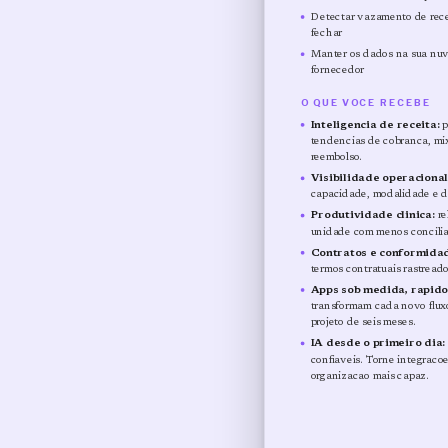
Detectar vazamento de recei
fechar
Manter os dados na sua nuv
fornecedor
O QUE VOCE RECEBE
Inteligencia de receita:
p
tendencias de cobranca, mix
reembolso.
Visibilidade operacional
capacidade, modalidade e 
Produtividade clinica:
re
unidade com menos concili
Contratos e conformida
termos contratuais rastread
Apps sob medida, rapido
transformam cada novo flux
projeto de seis meses.
IA desde o primeiro dia:
confiaveis. Torne integracoe
organizacao mais capaz.