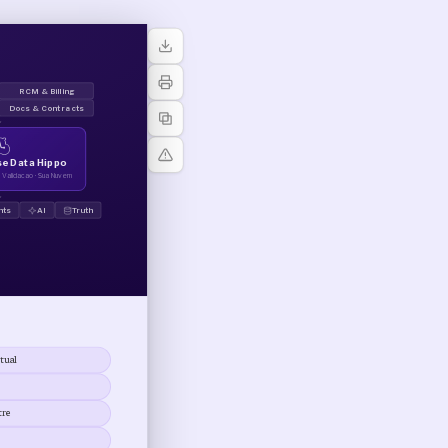
RCM & Billing
Docs & Contracts
↓
e Data Hippo
· Validacao · Sua Nuvem
↓
hts
AI
Truth
tual
tre