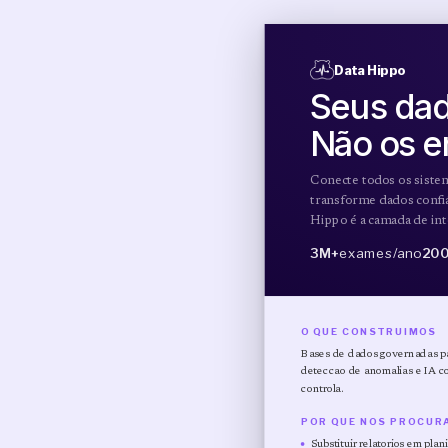
Data Hippo
Seus dad
Não os e
Conecte todos os siste
transforme dados confi
Hippo é a camada de inte
3M+
exames/ano
20
O QUE CONSTRUIMOS
Bases de dados governadas par
deteccao de anomalias e IA c
controla.
POR QUE NOS PROCUR
Substituir relatorios em pla