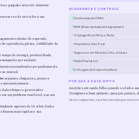
ta e gargalos antes do trimestre
SEGURANCA E CONTROLE
em em vez de envia-los a um
Conformidade HIPAA
BAA (Business Associate Agreement)
Criptografia de Ponta a Ponta
agamentos abaixo do esperado,
Arquitetura Zero Trust
 de operadoras, glosas, visibilidade de
Seguranca em Nivel de Linha e Coluna
:
tempo de entrega, produtividade,
desempenho por unidade.
Rede PrivateLink
latorios normalizados por profissional e
Linhagem de Dados e Auditoria
acao manual.
de:
repasses, obrigacoes, prazos e
POR QUE A DATA HIPPO
os automaticamente.
Analytics em saude falha quando os dados sa
:
dados limpos e governados
Corrigimos a base primeiro, para que paineis, a
o em um problema resolvivel, nao um
Se nos separarmos, voce fica com tudo que construi
implante agentes de IA sobre dados
s futuras mais rapidas e sua