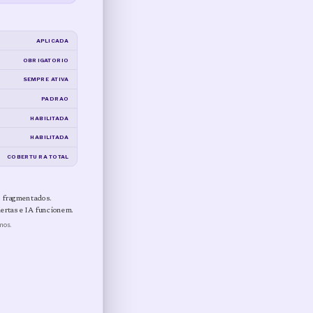
APLICADA
OBRIGATORIO
SEMPRE ATIVA
PADRAO
HABILITADA
HABILITADA
COBERTURA TOTAL
o fragmentados.
lertas e IA funcionem.
mos.