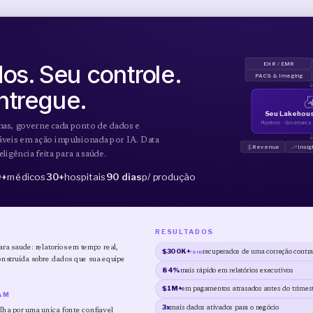
os. Seu controle.
EHR / EMR
PACS & Imaging
ntregue.
Seu Lakehous
Pipelines · Governanca 
mas, governe cada ponto de dados e
áveis em ação impulsionada por IA. Data
Revenue
Insig
ligência feita para a saúde.
0+
médicos
30+
hospitais
90 dias
p/ produção
RESULTADOS
a saude: relatorios em tempo real,
$300K+
/ano
recuperados de uma correção contra
onstruida sobre dados que sua equipe
84%
mais rápido em relatórios executivos
$1M+
em pagamentos atrasados antes do trimes
AM
3x
mais dados ativados para o negócio
nilha por uma unica fonte confiavel